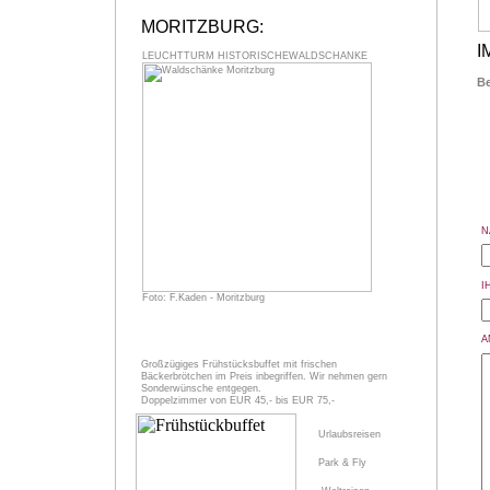
MORITZBURG:
I
LEUCHTTURM HISTORISCHEWALDSCHÄNKE
Be
N
I
Foto: F.Kaden - Moritzburg
A
Großzügiges Frühstücksbuffet mit frischen
Bäckerbrötchen im Preis inbegriffen. Wir nehmen gern
Sonderwünsche entgegen.
Doppelzimmer von EUR 45,- bis EUR 75,-
Urlaubsreisen
Park & Fly