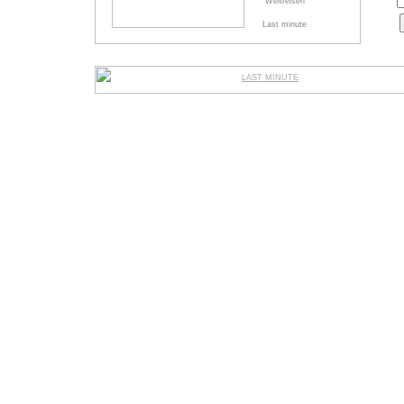
Weltreisen
Last minute
LAST MINUTE
© HOTEL DRESDEN KA