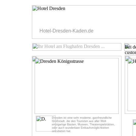
Hotel-
Dresden-
Kaden.de
Bei de
custo
Dresden ist eine sehr moderne, gastfreundliche
Großstadt, die den Touristen aus aller Welt
einzigartige Bauten, Museen, Theaterspielstätten,
oder auch wunderbare Einkaufsmöglichkeiten
anzubieten hat.